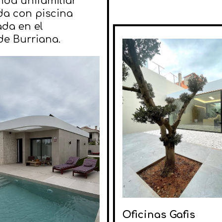
nda unifamiliar
da con piscina
da en el
de Burriana.
Oficinas Gafis