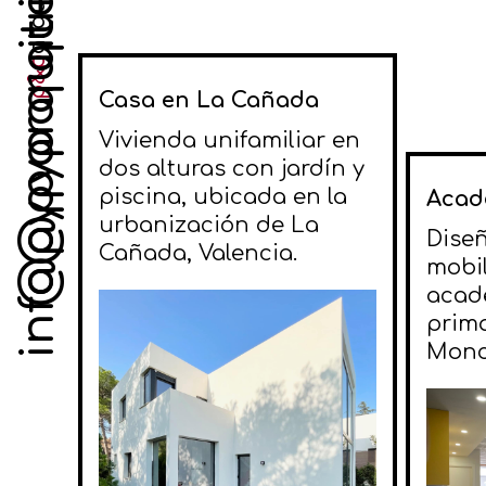
info@pyparquitectos.com
@pyparquitectos
p&p
Casa en La Cañada
Vivienda unifamiliar en
dos alturas con jardín y
piscina, ubicada en la
Acad
urbanización de La
Diseñ
Cañada, Valencia.
mobil
acad
prima
Monco