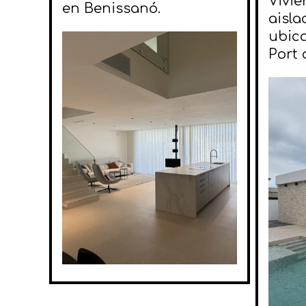
Vivie
en Benissanó.
aisla
ubica
Port 