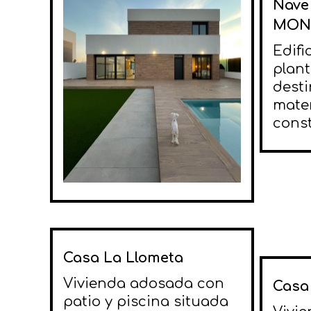
Nave
MON
Edifi
plant
desti
mater
const
Casa La Llometa
Vivienda adosada con
Casa
patio y piscina situada