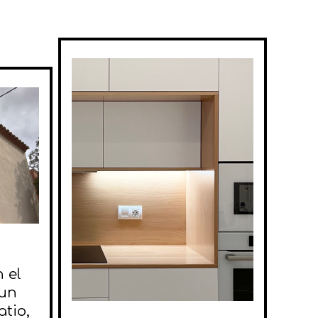
 el
 un
atio,